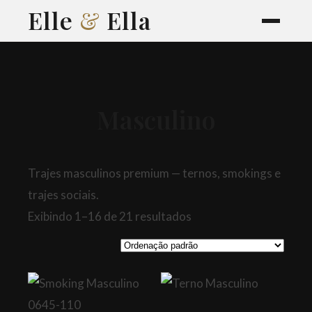
Elle
&
Ella
Masculino
Trajes masculinos premium — ternos, smokings e
trajes sociais.
Exibindo 1–16 de 21 resultados