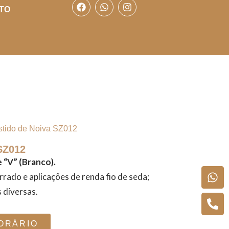
TO
stido de Noiva SZ012
SZ012
 “V” (Branco).
rado e aplicações de renda fio de seda;
 diversas.
ORÁRIO