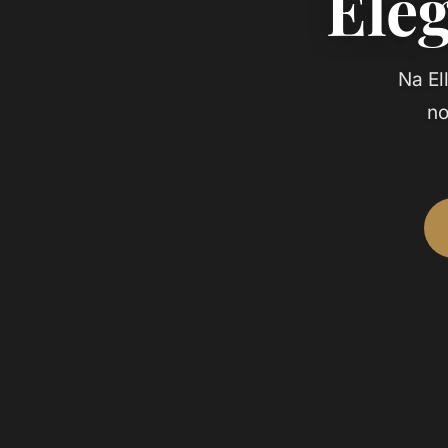
Eleg
Na El
no