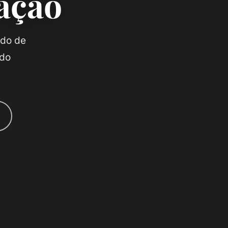
cação
ido de
 do