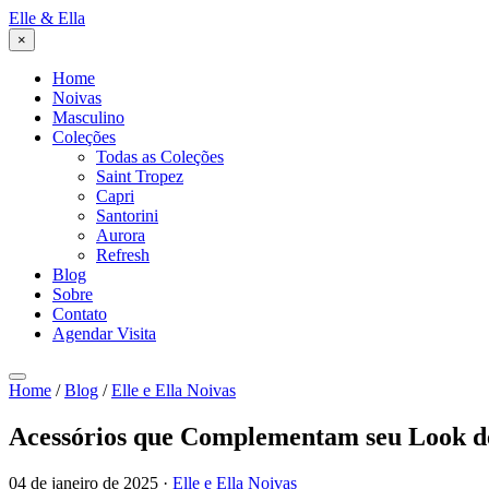
Elle
&
Ella
×
Home
Noivas
Masculino
Coleções
Todas as Coleções
Saint Tropez
Capri
Santorini
Aurora
Refresh
Blog
Sobre
Contato
Agendar Visita
Home
/
Blog
/
Elle e Ella Noivas
Acessórios que Complementam seu Look d
04 de janeiro de 2025
·
Elle e Ella Noivas