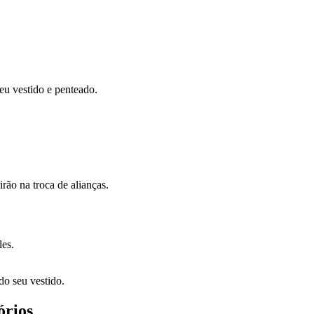
eu vestido e penteado.
irão na troca de alianças.
les.
o seu vestido.
órios