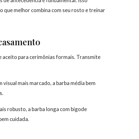
es de antecedência é fundamental. Isso
o que melhor combina com seu rosto e treinar
 casamento
 e aceito para cerimônias formais. Transmite
 visual mais marcado, a barba média bem
s.
is robusto, a barba longa com bigode
bem cuidada.